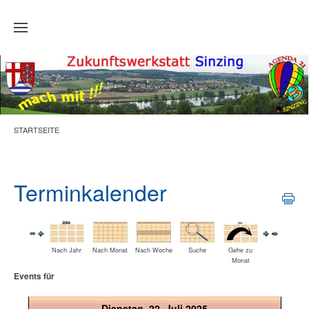
Zum Hauptinhalt springen
STARTSEITE
Terminkalender
Nach Jahr
Nach Monat
Nach Woche
Suche
Gehe zu
Monat
Events für
Dienstag, 22. Juli 2025