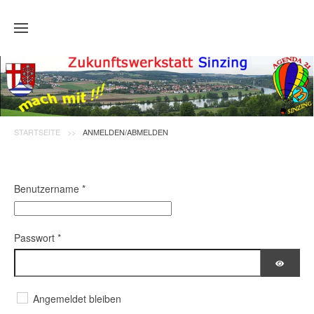
Zum Hauptinhalt springen
STARTSEITE
ANMELDEN/ABMELDEN
Benutzername
*
Passwort
*
PASSW
Angemeldet bleiben