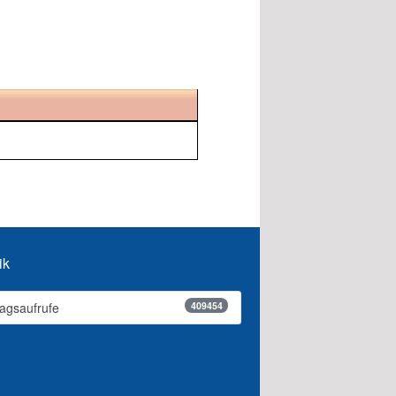
ik
409454
ragsaufrufe