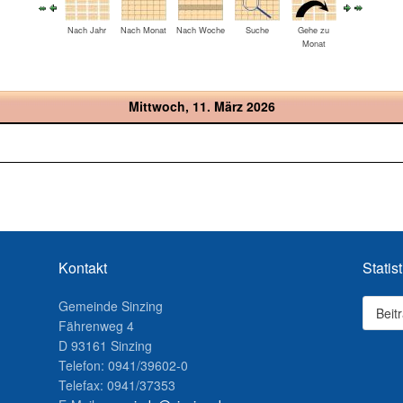
Nach Jahr
Nach Monat
Nach Woche
Suche
Gehe zu
Monat
Mittwoch, 11. März 2026
Kontakt
Statist
Gemeinde Sinzing
Beit
Fährenweg 4
D 93161 Sinzing
Telefon: 0941/39602-0
Telefax: 0941/37353