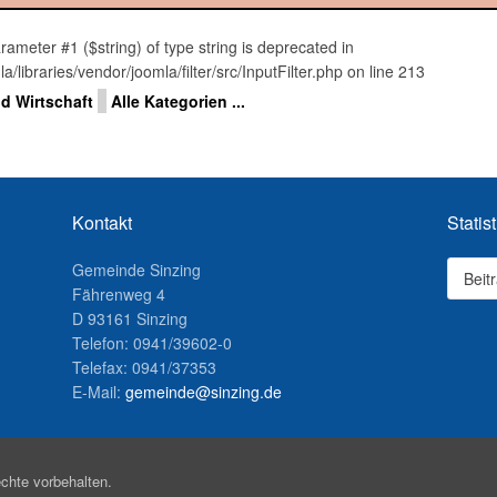
rameter #1 ($string) of type string is deprecated in
ibraries/vendor/joomla/filter/src/InputFilter.php on line 213
Limite der Paginierungsliste
d Wirtschaft
Alle Kategorien ...
Kontakt
Statist
Gemeinde Sinzing
Beit
Fährenweg 4
D 93161 Sinzing
Telefon: 0941/39602-0
Telefax: 0941/37353
E-Mail:
gemeinde@sinzing.de
chte vorbehalten.