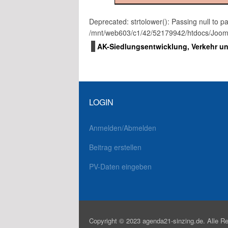
Deprecated: strtolower(): Passing null to pa
/mnt/web603/c1/42/52179942/htdocs/Joomla/l
AK-Siedlungsentwicklung, Verkehr un
LOGIN
Anmelden/Abmelden
Beitrag erstellen
PV-Daten eingeben
Copyright © 2023 agenda21-sinzing.de. Alle Re