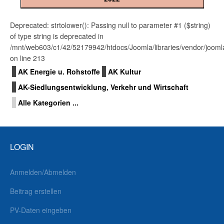
Deprecated: strtolower(): Passing null to parameter #1 ($string)
of type string is deprecated in
/mnt/web603/c1/42/52179942/htdocs/Joomla/libraries/vendor/joomla/f
on line 213
Limite der Paginierungsliste
AK Energie u. Rohstoffe
AK Kultur
AK-Siedlungsentwicklung, Verkehr und Wirtschaft
Alle Kategorien ...
LOGIN
Anmelden/Abmelden
Beitrag erstellen
PV-Daten eingeben