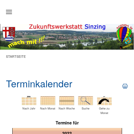
Zum Hauptinhalt springen
STARTSEITE
Terminkalender
Nach Jahr
Nach Monat
Nach Woche
Suche
Gehe zu
Monat
Termine für
2022