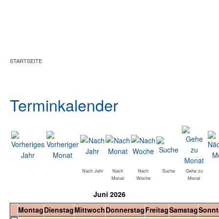
Zum Hauptinhalt springen
STARTSEITE
Terminkalender
Nach Jahr
Nach
Nach
Suche
Gehe zu
Monat
Woche
Monat
Juni 2026
Montag
Dienstag
Mittwoch
Donnerstag
Freitag
Samstag
Sonnt