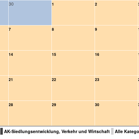
30
1
2
7
8
9
14
15
16
21
22
23
28
29
30
AK-Siedlungsentwicklung, Verkehr und Wirtschaft
Alle Kategor