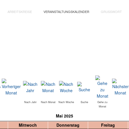
ARBEITSKREISE
VERANSTALTUNGSKALENDER
GRUSSWORT
Nach Jahr
Nach Monat
Nach Woche
Suche
Gehe zu
Monat
Mai 2025
Mittwoch
Donnerstag
Freitag