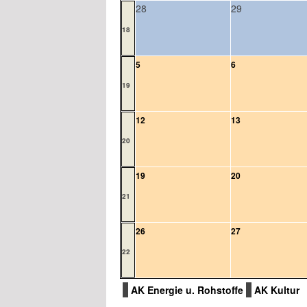
28
29
18
5
6
19
12
13
20
19
20
21
26
27
22
AK Energie u. Rohstoffe
AK Kultur